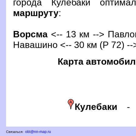
орода Кулебаки оптима
маршруту
:
орсма
<-- 13 км --> Павлов
Навашино <-- 30 км (Р 72) -
Карта автомобил
Кулебаки
obl@nn-map.ru
Связаться: