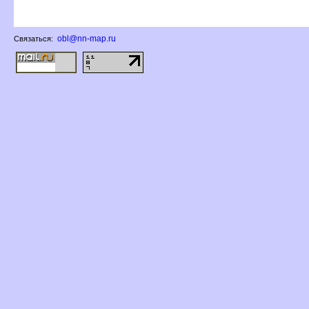
obl@nn-map.ru
Связаться: