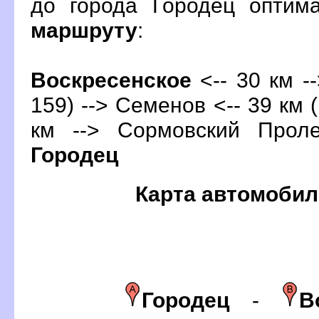
до города Городец оптим
маршруту
:
оскресенское
<-- 30 км -
159) --> Семенов <-- 39 км (
км --> Сормовский Проле
Городец
Карта автомобил
Городец
-
о