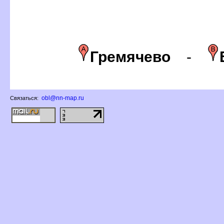
Гремячево
-
obl@nn-map.ru
Связаться: