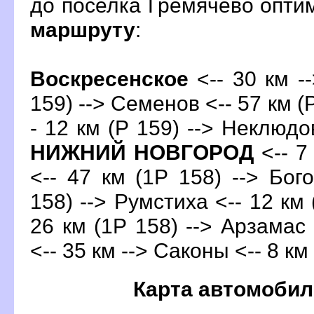
до поселка Гремячево опт
маршруту
:
оскресенское
<-- 30 км -
159) --> Семенов <-- 57 км (
- 12 км (Р 159) --> Неклюдов
НИЖНИЙ НОВГОРОД
<-- 7
<-- 47 км (1Р 158) --> Бог
158) --> Румстиха <-- 12 км 
26 км (1Р 158) --> Арзамас 
<-- 35 км --> Саконы <-- 8 км
Карта автомобил