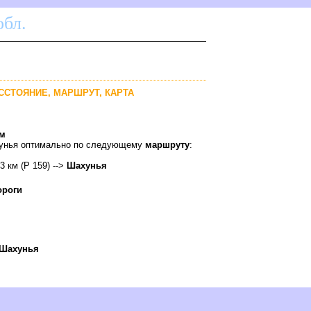
бл.
АССТОЯНИЕ, МАРШРУТ, КАРТА
км
ахунья оптимально по следующему
маршруту
:
53 км (Р 159) -->
Шахунья
ороги
Шахунья