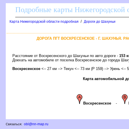
Подробные карты Нижегородской о
/
Карта Нижегородской области подробная
Дороги до Шахуньи
ДОРОГА ПГТ ВОСКРЕСЕНСКОЕ - Г. ШАХУНЬЯ. Р
Расстояние от Воскресенского до Шахуньи по авто дороге -
153 
Доехать на автомобиле от поселка Воскресенское до города Ш
оскресенское
<-- 27 км --> Текун <-- 73 км (Р 159) --> Урень <-- 
Карта автомобильной д
оскресенское
-
obl@nn-map.ru
Связаться: