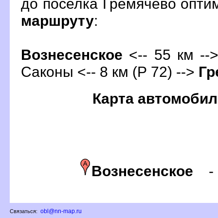
до поселка Гремячево опт
маршруту
:
ознесенское
<-- 55 км -->
Саконы <-- 8 км (Р 72) -->
Гр
Карта автомобил
ознесенское
obl@nn-map.ru
Связаться: