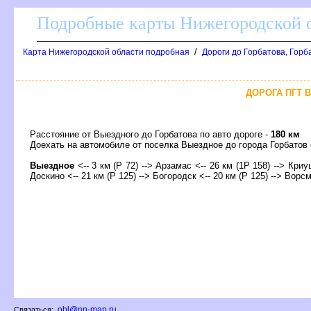
Подробные карты Нижегородской о
/
Карта Нижегородской области подробная
Дороги до Горбатова, Горб
ДОРОГА ПГТ В
Расстояние от Выездного до Горбатова по авто дороге -
180 км
Доехать на автомобиле от поселка Выездное до города Горбато
ыездное
<-- 3 км (Р 72) --> Арзамас <-- 26 км (1Р 158) --> Криу
Доскино <-- 21 км (Р 125) --> Богородск <-- 20 км (Р 125) --> Ворсм
obl@nn-map.ru
Связаться: