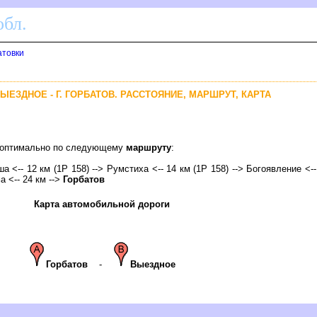
бл.
атовки
ЫЕЗДНОЕ - Г. ГОРБАТОВ. РАССТОЯНИЕ, МАРШРУТ, КАРТА
в оптимально по следующему
маршруту
:
ша <-- 12 км (1Р 158) --> Румстиха <-- 14 км (1Р 158) --> Богоявление <--
а <-- 24 км -->
Горбато
Карта автомобильной дороги
Горбато
-
ыездное