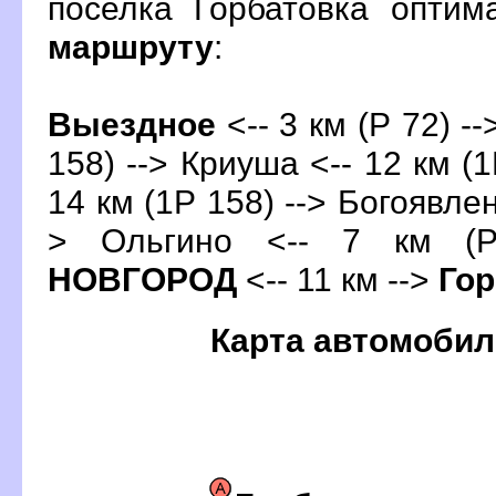
поселка Горбатовка опти
маршруту
:
ыездное
<-- 3 км (Р 72) -
158) --> Криуша <-- 12 км (1
14 км (1Р 158) --> Богоявлен
> Ольгино <-- 7 км (
НОВГОРОД
<-- 11 км -->
Гор
Карта автомобил