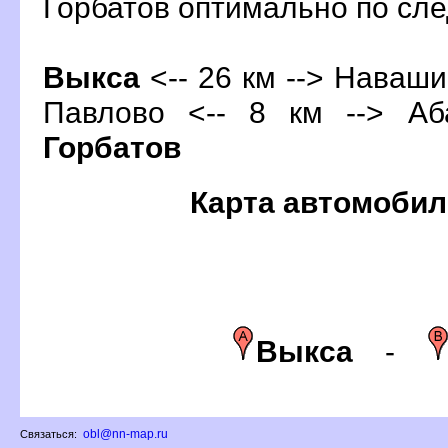
Горбатов оптимально по с
ыкса
<-- 26 км --> Навашин
Павлово <-- 8 км --> Аб
Горбато
Карта автомобил
ыкса
-
obl@nn-map.ru
Связаться: