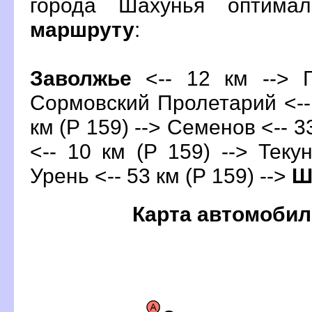
орода Шахунья оптима
маршруту
:
Заволжье
<-- 12 км --> Г
Сормовский Пролетарий <-- 
км (Р 159) --> Семенов <-- 3
<-- 10 км (Р 159) --> Текун
Урень <-- 53 км (Р 159) -->
Ш
Карта автомобил