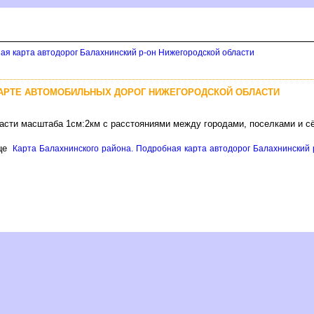
ая карта автодорог Балахнинский р-он Нижегородской области
КАРТЕ АВТОМОБИЛЬНЫХ ДОРОГ НИЖЕГОРОДСКОЙ ОБЛАСТИ
ласти масштаба 1см:2км с расстояниями между городами, поселками и с
це
Карта Балахнинского района. Подробная карта автодорог Балахнинский р