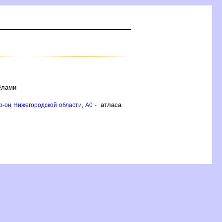
ёлами
атласа
-он Нижегородской области, A0 -