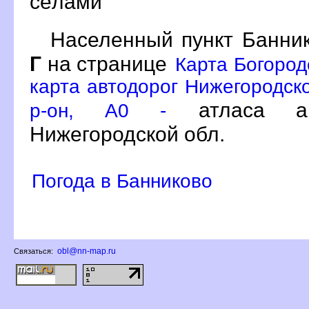
сёлами
Населенный пункт Банник
Г
на странице
Карта Богород
карта автодорог Нижегородско
атласа ав
р-он, A0 -
Нижегородской обл.
Погода в Банниково
obl@nn-map.ru
Связаться: