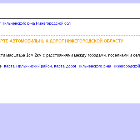
г Пильненского р-на Нижегородской обл
АРТЕ АВТОМОБИЛЬНЫХ ДОРОГ НИЖЕГОРОДСКОЙ ОБЛАСТИ
сти масштаба 1см:2км с расстояниями между городами, поселками и сё
це
Карта Пильнинский район. Карта дорог Пильненского р-на Нижегородской 