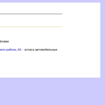
сёлами
атласа автомобильных
ого района, A0 -