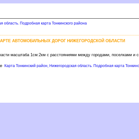
ая область. Подробная карта Тонкинского района
КАРТЕ АВТОМОБИЛЬНЫХ ДОРОГ НИЖЕГОРОДСКОЙ ОБЛАСТИ
ласти масштаба 1см:2км с расстояниями между городами, поселками и 
це
Карта Тонкинский район, Нижегородская область. Подробная карта Тонкинск