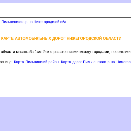
г Пильненского р-на Нижегородской обл
 КАРТЕ АВТОМОБИЛЬНЫХ ДОРОГ НИЖЕГОРОДСКОЙ ОБЛАСТИ
 области масштаба 1см:2км с расстояниями между городами, поселками
ранице
Карта Пильнинский район. Карта дорог Пильненского р-на Нижегоро