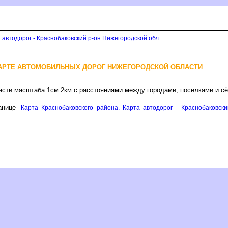
 автодорог - Краснобаковский р-он Нижегородской обл
КАРТЕ АВТОМОБИЛЬНЫХ ДОРОГ НИЖЕГОРОДСКОЙ ОБЛАСТИ
асти масштаба 1см:2км с расстояниями между городами, поселками и с
анице
Карта Краснобаковского района. Карта автодорог - Краснобаковски