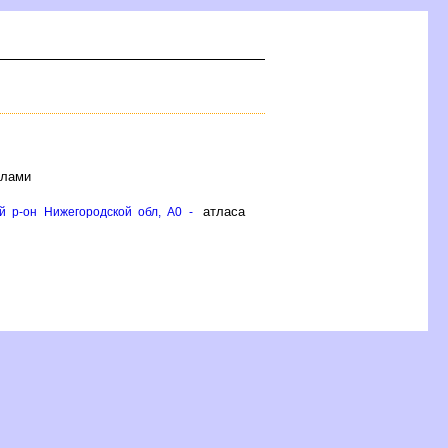
ёлами
атласа
й р-он Нижегородской обл, A0 -