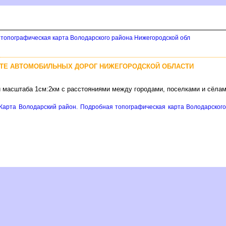
 топографическая карта Володарского района Нижегородской обл
РТЕ АВТОМОБИЛЬНЫХ ДОРОГ НИЖЕГОРОДСКОЙ ОБЛАСТИ
и масштаба 1см:2км с расстояниями между городами, поселками и сёла
Карта Володарский район. Подробная топографическая карта Володарского