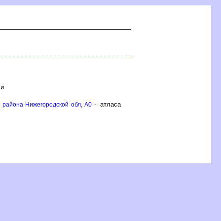
ми
атласа
 района Нижегородской обл, A0 -