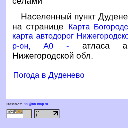
сёлами
Населенный пункт Дудене
на странице
Карта Богородс
карта автодорог Нижегородско
атласа ав
р-он, A0 -
Нижегородской обл.
Погода в Дуденево
obl@nn-map.ru
Связаться: