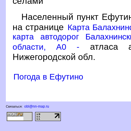
сёлами
Населенный пункт Ефутин
на странице
Карта Балахнин
карта автодорог Балахнинс
атласа а
области, A0 -
Нижегородской обл.
Погода в Ефутино
obl@nn-map.ru
Связаться: