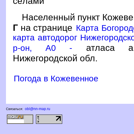
сёлами
Населенный пункт Кожеве
Г
на странице
Карта Богород
карта автодорог Нижегородско
атласа ав
р-он, A0 -
Нижегородской обл.
Погода в Кожевенное
obl@nn-map.ru
Связаться: