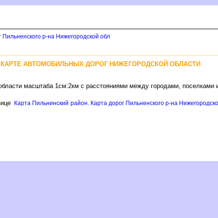
г Пильненского р-на Нижегородской обл
 КАРТЕ АВТОМОБИЛЬНЫХ ДОРОГ НИЖЕГОРОДСКОЙ ОБЛАСТИ
области масштаба 1см:2км с расстояниями между городами, поселками 
нице
Карта Пильнинский район. Карта дорог Пильненского р-на Нижегородской