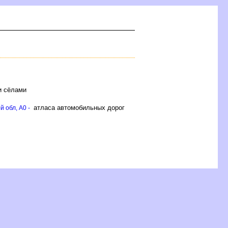
и сёлами
атласа автомобильных доро
 обл, A0 -