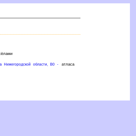
 сёлами
атласа
а Нижегородской области, B0 -