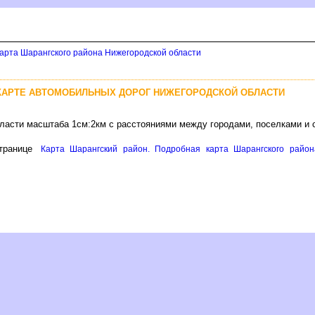
арта Шарангского района Нижегородской области
КАРТЕ АВТОМОБИЛЬНЫХ ДОРОГ НИЖЕГОРОДСКОЙ ОБЛАСТИ
бласти масштаба 1см:2км с расстояниями между городами, поселками и
транице
Карта Шарангский район. Подробная карта Шарангского район