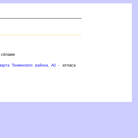
и сёлами
атласа
карта Тонкинского района, A0 -