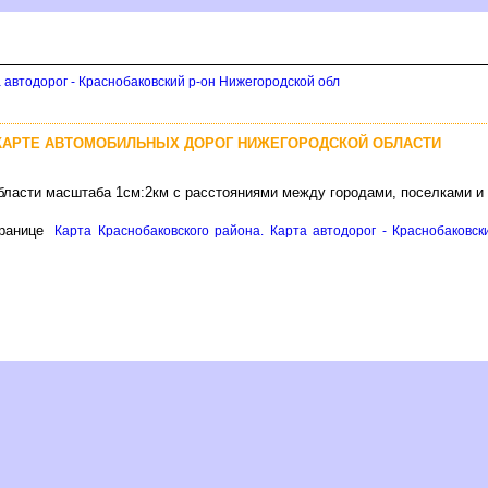
 автодорог - Краснобаковский р-он Нижегородской обл
 КАРТЕ АВТОМОБИЛЬНЫХ ДОРОГ НИЖЕГОРОДСКОЙ ОБЛАСТИ
бласти масштаба 1см:2км с расстояниями между городами, поселками и
ранице
Карта Краснобаковского района. Карта автодорог - Краснобаковск