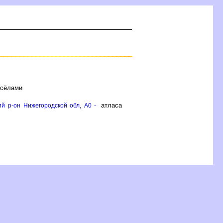
 сёлами
атласа
ий р-он Нижегородской обл, A0 -