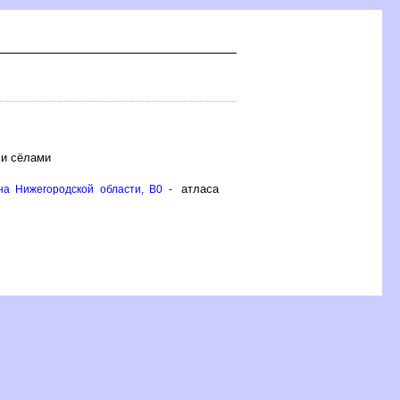
 и сёлами
атласа
а Нижегородской области, B0 -