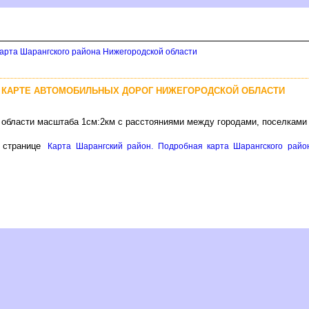
арта Шарангского района Нижегородской области
А КАРТЕ АВТОМОБИЛЬНЫХ ДОРОГ НИЖЕГОРОДСКОЙ ОБЛАСТИ
 области масштаба 1см:2км с расстояниями между городами, поселками
странице
Карта Шарангский район. Подробная карта Шарангского район