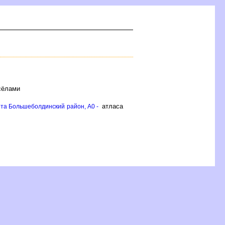
сёлами
атласа
та Большеболдинский район, A0 -