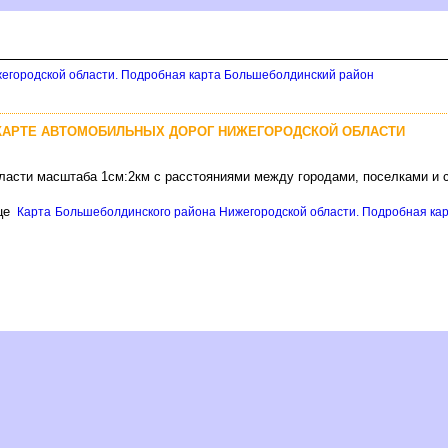
егородской области. Подробная карта Большеболдинский район
КАРТЕ АВТОМОБИЛЬНЫХ ДОРОГ НИЖЕГОРОДСКОЙ ОБЛАСТИ
бласти масштаба 1см:2км с расстояниями между городами, поселками и 
це
Карта Большеболдинского района Нижегородской области. Подробная кар