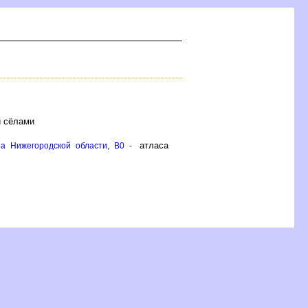
и сёлами
атласа
а Нижегородской области, B0 -