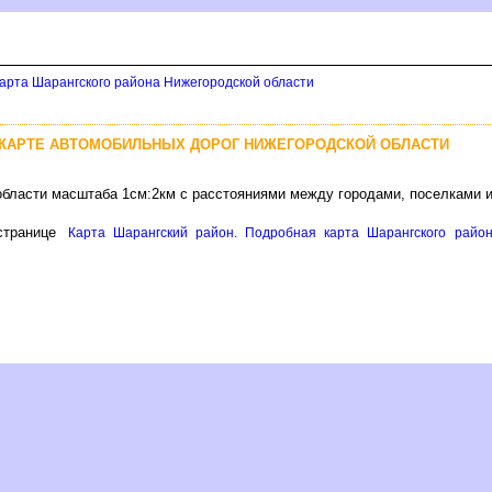
арта Шарангского района Нижегородской области
 КАРТЕ АВТОМОБИЛЬНЫХ ДОРОГ НИЖЕГОРОДСКОЙ ОБЛАСТИ
области масштаба 1см:2км с расстояниями между городами, поселками 
транице
Карта Шарангский район. Подробная карта Шарангского район