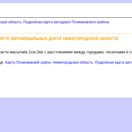
ская область. Подробная карта автодорог Починковского района
КАРТЕ АВТОМОБИЛЬНЫХ ДОРОГ НИЖЕГОРОДСКОЙ ОБЛАСТИ
ласти масштаба 1см:2км с расстояниями между городами, поселками и 
ице
Карта Починковский район, Нижегородская область. Подробная карта авто