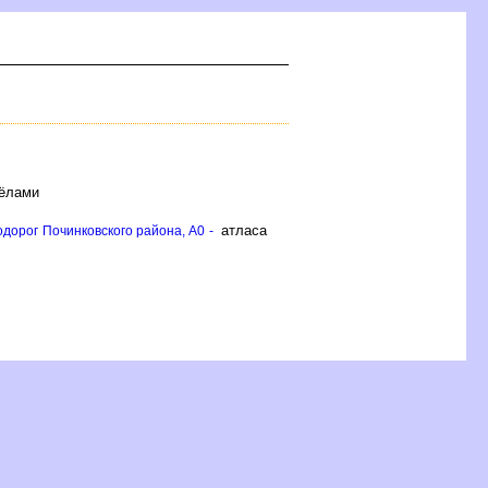
сёлами
атласа
дорог Починковского района, A0 -