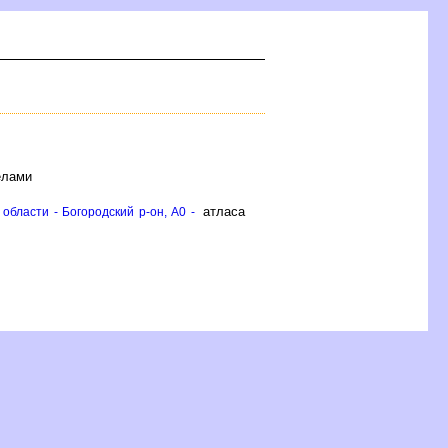
ёлами
атласа
области - Богородский р-он, A0 -