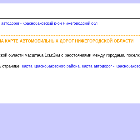
 автодорог - Краснобаковский р-он Нижегородской обл
НА КАРТЕ АВТОМОБИЛЬНЫХ ДОРОГ НИЖЕГОРОДСКОЙ ОБЛАСТИ
ской области масштаба 1см:2км с расстояниями между городами, посел
 странице
Карта Краснобаковского района. Карта автодорог - Краснобаковс