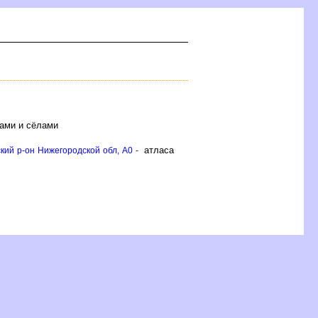
ками и сёлами
атласа
кий р-он Нижегородской обл, A0 -