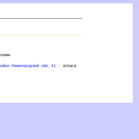
ёлами
атласа
район Нижегородской обл, A1 -