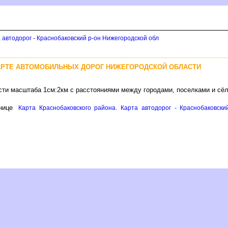
 автодорог - Краснобаковский р-он Нижегородской обл
АРТЕ АВТОМОБИЛЬНЫХ ДОРОГ НИЖЕГОРОДСКОЙ ОБЛАСТИ
сти масштаба 1см:2км с расстояниями между городами, поселками и сё
нице
Карта Краснобаковского района. Карта автодорог - Краснобаковски