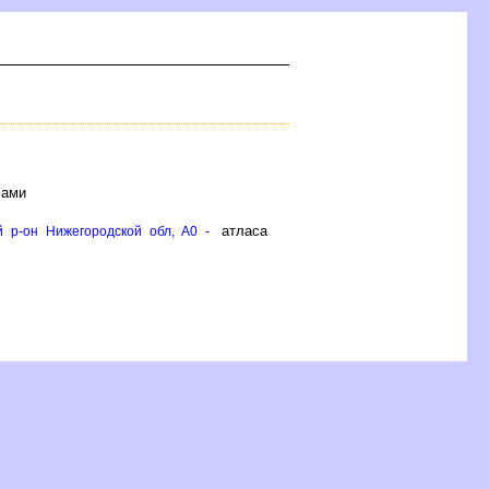
лами
атласа
й р-он Нижегородской обл, A0 -