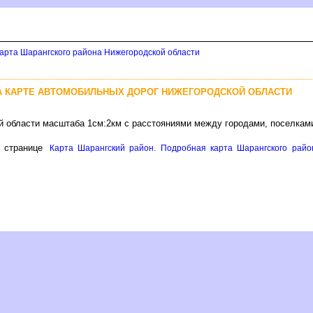
арта Шарангского района Нижегородской области
А КАРТЕ АВТОМОБИЛЬНЫХ ДОРОГ НИЖЕГОРОДСКОЙ ОБЛАСТИ
й области масштаба 1см:2км с расстояниями между городами, поселкам
 странице
Карта Шарангский район. Подробная карта Шарангского райо