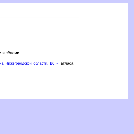
и и сёлами
атласа
на Нижегородской области, B0 -