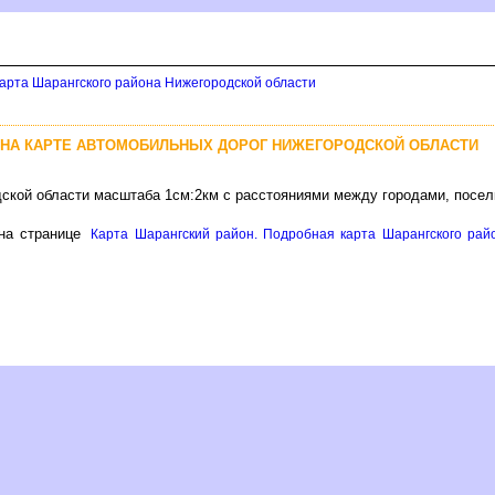
арта Шарангского района Нижегородской области
 НА КАРТЕ АВТОМОБИЛЬНЫХ ДОРОГ НИЖЕГОРОДСКОЙ ОБЛАСТИ
дской области масштаба 1см:2км с расстояниями между городами, посел
а странице
Карта Шарангский район. Подробная карта Шарангского райо