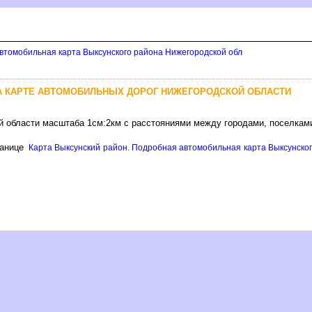
втомобильная карта Выксунского района Нижегородской обл
А КАРТЕ АВТОМОБИЛЬНЫХ ДОРОГ НИЖЕГОРОДСКОЙ ОБЛАСТИ
й области масштаба 1см:2км с расстояниями между городами, поселкам
ранице
Карта Выксунский район. Подробная автомобильная карта Выксунског