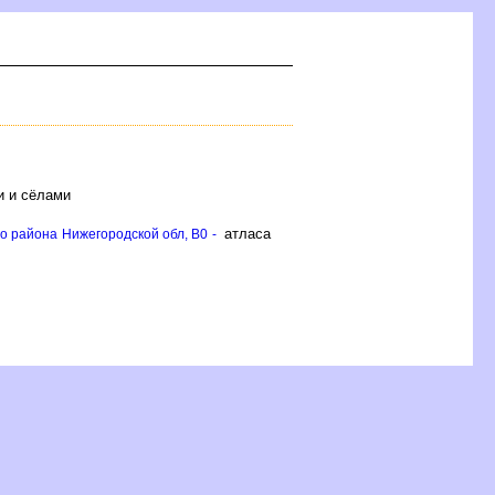
и и сёлами
атласа
о района Нижегородской обл, B0 -