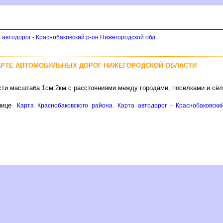
 автодорог - Краснобаковский р-он Нижегородской обл
АРТЕ АВТОМОБИЛЬНЫХ ДОРОГ НИЖЕГОРОДСКОЙ ОБЛАСТИ
сти масштаба 1см:2км с расстояниями между городами, поселками и сё
нице
Карта Краснобаковского района. Карта автодорог - Краснобаковски