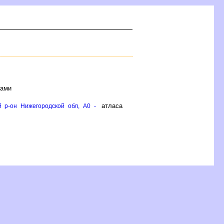
лами
атласа
й р-он Нижегородской обл, A0 -