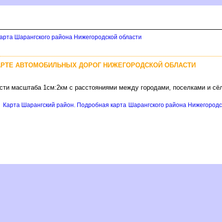
арта Шарангского района Нижегородской области
АРТЕ АВТОМОБИЛЬНЫХ ДОРОГ НИЖЕГОРОДСКОЙ ОБЛАСТИ
асти масштаба 1см:2км с расстояниями между городами, поселками и сё
е
Карта Шарангский район. Подробная карта Шарангского района Нижегородск