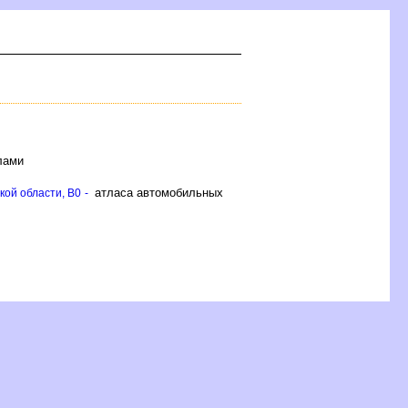
лами
атласа автомобильных
ой области, B0 -