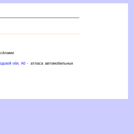
 сёлами
атласа автомобильных
дской обл, A0 -