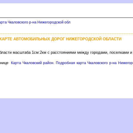
арта Чкаловского р-на Нижегородской обл
 КАРТЕ АВТОМОБИЛЬНЫХ ДОРОГ НИЖЕГОРОДСКОЙ ОБЛАСТИ
бласти масштаба 1см:2км с расстояниями между городами, поселками и
анице
Карта Чкаловский район. Подробная карта Чкаловского р-на Нижегоро