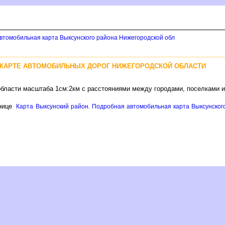
втомобильная карта Выксунского района Нижегородской обл
 КАРТЕ АВТОМОБИЛЬНЫХ ДОРОГ НИЖЕГОРОДСКОЙ ОБЛАСТИ
области масштаба 1см:2км с расстояниями между городами, поселками 
нице
Карта Выксунский район. Подробная автомобильная карта Выксунского