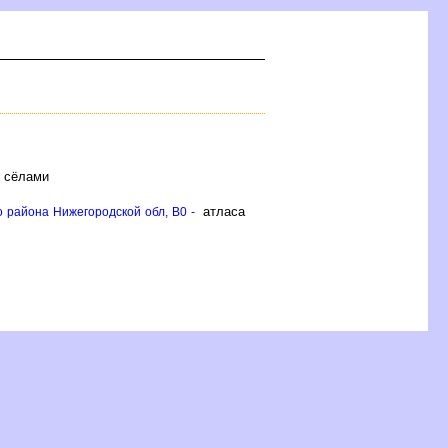
и сёлами
атласа
 района Нижегородской обл, B0 -