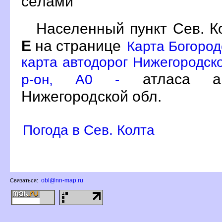
сёлами
Населенный пункт Сев. К
Е
на странице
Карта Богород
карта автодорог Нижегородско
атласа ав
р-он, A0 -
Нижегородской обл.
Погода в Сев. Колта
obl@nn-map.ru
Связаться: