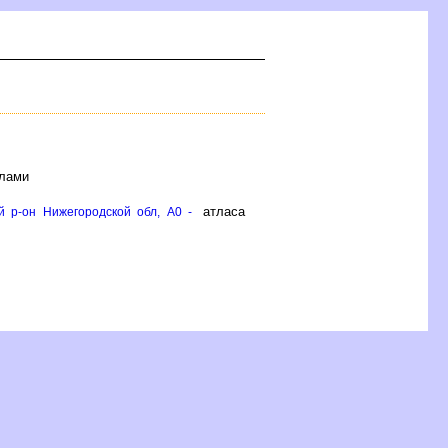
ёлами
атласа
й р-он Нижегородской обл, A0 -