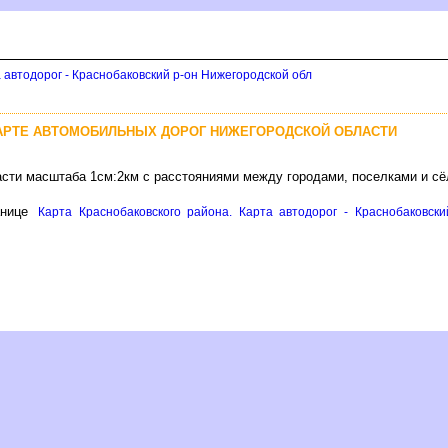
 автодорог - Краснобаковский р-он Нижегородской обл
АРТЕ АВТОМОБИЛЬНЫХ ДОРОГ НИЖЕГОРОДСКОЙ ОБЛАСТИ
асти масштаба 1см:2км с расстояниями между городами, поселками и с
анице
Карта Краснобаковского района. Карта автодорог - Краснобаковски