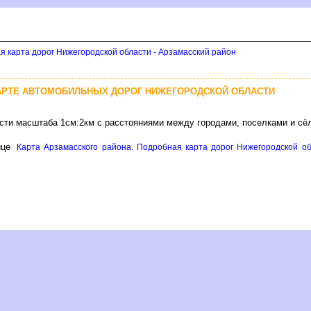
я карта дорог Нижегородской области - Арзамасский район
АРТЕ АВТОМОБИЛЬНЫХ ДОРОГ НИЖЕГОРОДСКОЙ ОБЛАСТИ
асти масштаба 1см:2км с расстояниями между городами, поселками и сё
ице
Карта Арзамасского района. Подробная карта дорог Нижегородской об