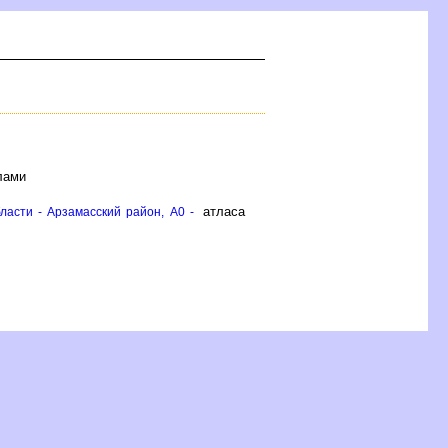
лами
атласа
ласти - Арзамасский район, A0 -