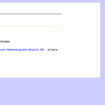
 сёлами
атласа
она Нижегородской области, B0 -