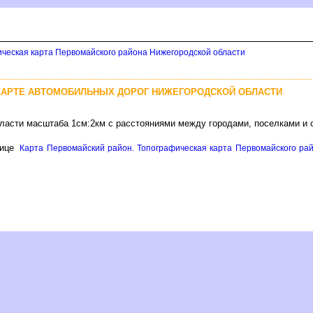
ическая карта Первомайского района Нижегородской области
КАРТЕ АВТОМОБИЛЬНЫХ ДОРОГ НИЖЕГОРОДСКОЙ ОБЛАСТИ
бласти масштаба 1см:2км с расстояниями между городами, поселками и
нице
Карта Первомайский район. Топографическая карта Первомайского рай