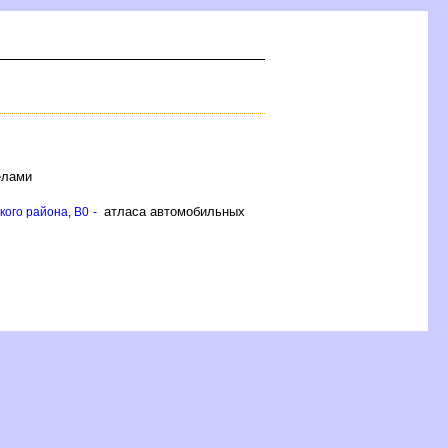
ёлами
атласа автомобильных
ого района, B0 -