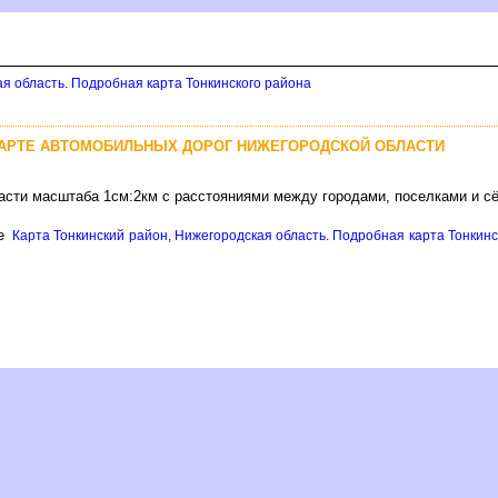
ая область. Подробная карта Тонкинского района
КАРТЕ АВТОМОБИЛЬНЫХ ДОРОГ НИЖЕГОРОДСКОЙ ОБЛАСТИ
асти масштаба 1см:2км с расстояниями между городами, поселками и с
це
Карта Тонкинский район, Нижегородская область. Подробная карта Тонкинск