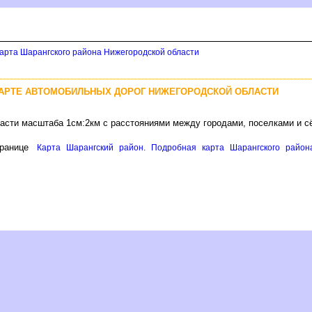
арта Шарангского района Нижегородской области
КАРТЕ АВТОМОБИЛЬНЫХ ДОРОГ НИЖЕГОРОДСКОЙ ОБЛАСТИ
ласти масштаба 1см:2км с расстояниями между городами, поселками и 
ранице
Карта Шарангский район. Подробная карта Шарангского район