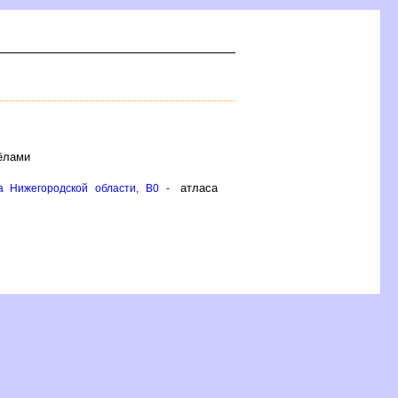
сёлами
атласа
а Нижегородской области, B0 -