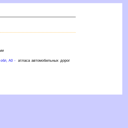
ми
атласа автомобильных доро
обл, A0 -