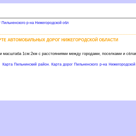
г Пильненского р-на Нижегородской обл
АРТЕ АВТОМОБИЛЬНЫХ ДОРОГ НИЖЕГОРОДСКОЙ ОБЛАСТИ
ти масштаба 1см:2км с расстояниями между городами, поселками и сёла
е
Карта Пильнинский район. Карта дорог Пильненского р-на Нижегородской 