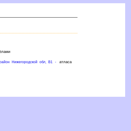
сёлами
атласа
район Нижегородской обл, B1 -