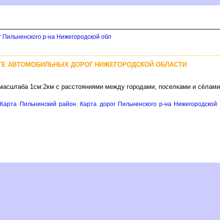
г Пильненского р-на Нижегородской обл
РТЕ АВТОМОБИЛЬНЫХ ДОРОГ НИЖЕГОРОДСКОЙ ОБЛАСТИ
 масштаба 1см:2км с расстояниями между городами, поселками и сёлами
Карта Пильнинский район. Карта дорог Пильненского р-на Нижегородской 