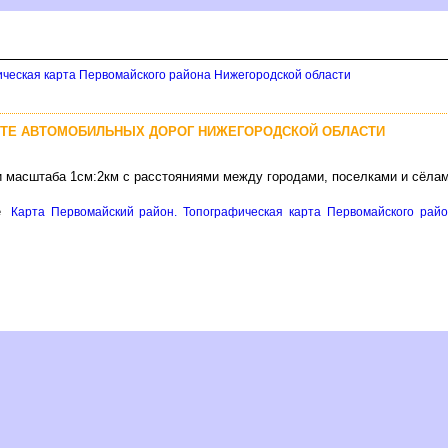
ическая карта Первомайского района Нижегородской области
РТЕ АВТОМОБИЛЬНЫХ ДОРОГ НИЖЕГОРОДСКОЙ ОБЛАСТИ
и масштаба 1см:2км с расстояниями между городами, поселками и сёла
е
Карта Первомайский район. Топографическая карта Первомайского райо