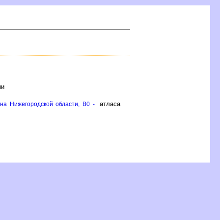
ми
атласа
на Нижегородской области, B0 -