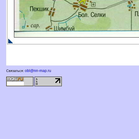
obl@nn-map.ru
Связаться: