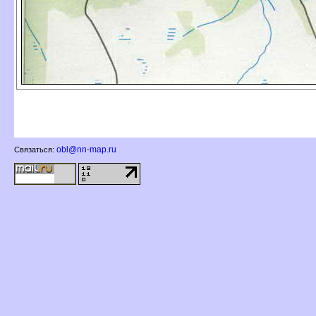
obl@nn-map.ru
Связаться: